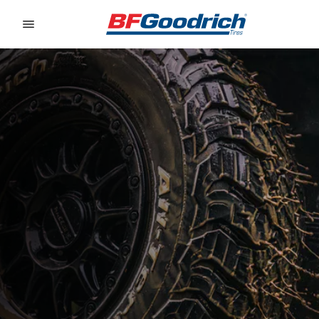
Go to page content
Go to page navigation