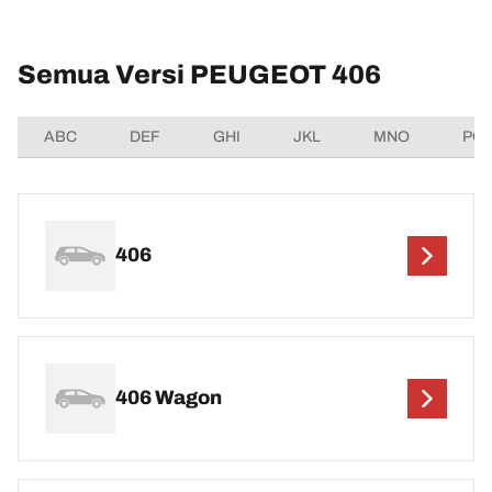
Semua Versi PEUGEOT 406
ABC
DEF
GHI
JKL
MNO
PQ
406
406 Wagon