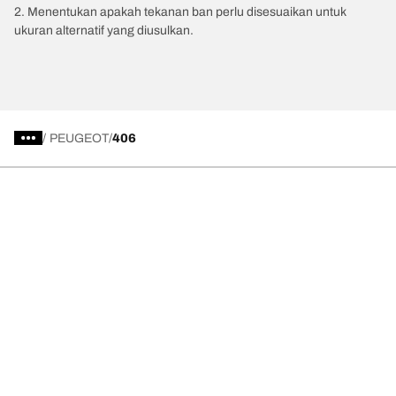
2. Menentukan apakah tekanan ban perlu disesuaikan untuk
ukuran alternatif yang diusulkan.
/
PEUGEOT
406
Kategori Ban
Produk populer
Kami adalah BFGoodrich