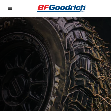
Go to page content
Go to page navigation