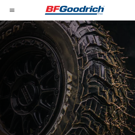
Go to page content
Go to page navigation