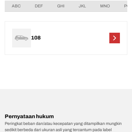
ABC
DEF
GHI
JKL
MNO
PQ
108
Pernyataan hukum
Peringkat beban dan/atau kecepatan yang ditampilkan mungkin
sedikit berbeda dari ukuran asli yang tercantum pada label