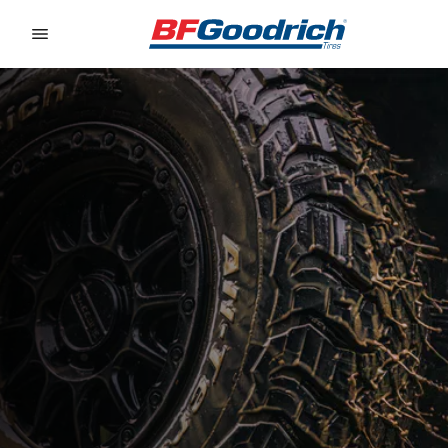
Go to page content
Go to page navigation