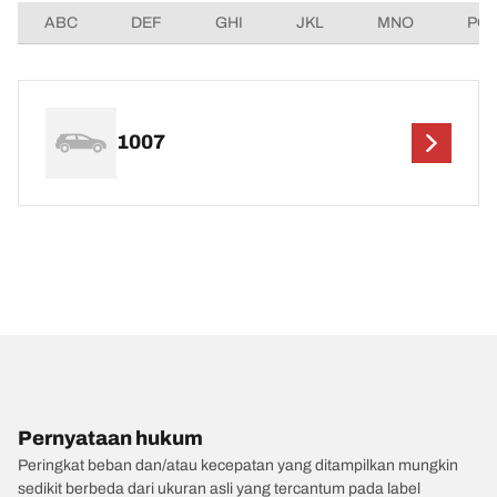
ABC
DEF
GHI
JKL
MNO
PQ
1007
Pernyataan hukum
Peringkat beban dan/atau kecepatan yang ditampilkan mungkin
sedikit berbeda dari ukuran asli yang tercantum pada label