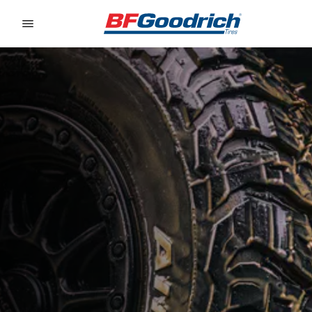
Go to page content
Go to page navigation