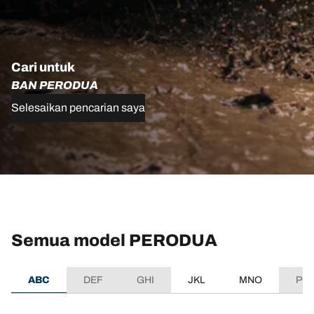
Cari untuk
BAN PERODUA
Selesaikan pencarian saya
Semua model PERODUA
ABC
DEF
GHI
JKL
MNO
PQ