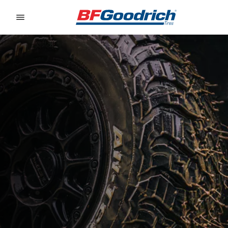
Go to page content
Go to page navigation