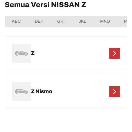
Semua Versi NISSAN Z
ABC
DEF
GHI
JKL
MNO
PQ
Z
Z Nismo