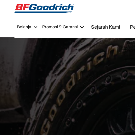
Go to page content
Go to page navigation
Sejarah Kami
Pe
Belanja
Promosi & Garansi