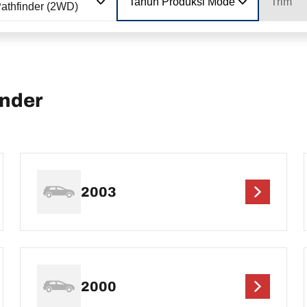
Tahun Produksi Model
Trim
athfinder (2WD)
inder
2003
2000