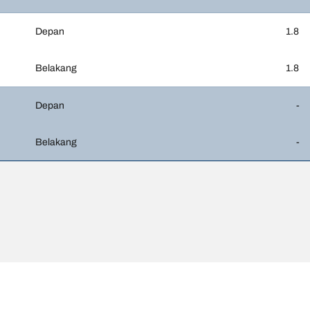
Depan
1.8
Belakang
1.8
Depan
-
Belakang
-