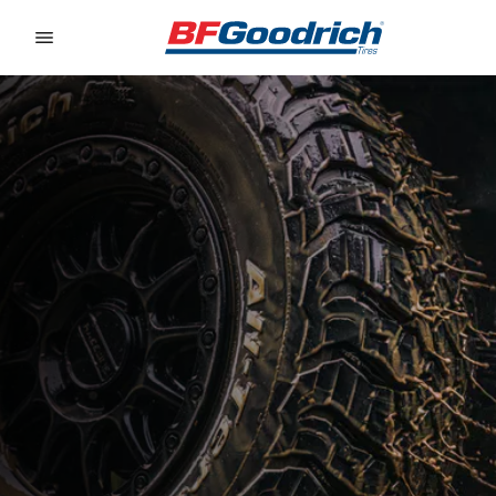
Go to page content
Go to page navigation