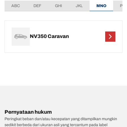
ABC
DEF
GHI
JKL
MNO
PQ
NV350 Caravan
Pernyataan hukum
Peringkat beban dan/atau kecepatan yang ditampilkan mungkin
sedikit berbeda dari ukuran asli yang tercantum pada label