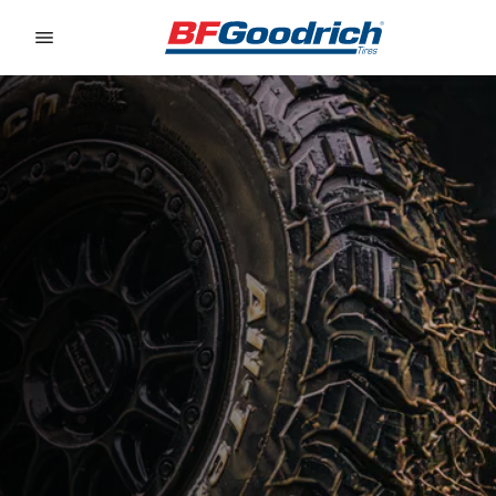
Go to page content
Go to page navigation