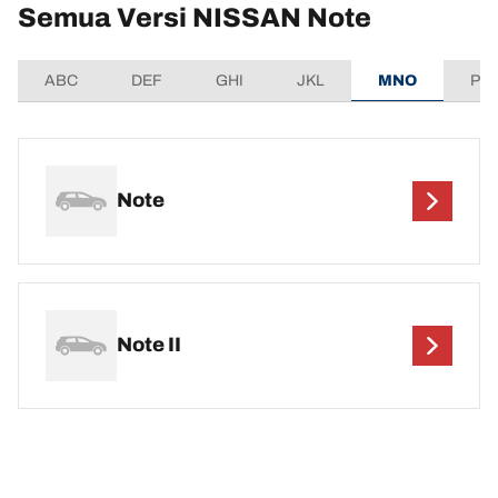
Semua Versi NISSAN Note
ABC
DEF
GHI
JKL
MNO
PQ
Note
Note II