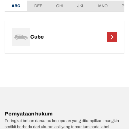
ABC
DEF
GHI
JKL
MNO
PQ
Cube
Pernyataan hukum
Peringkat beban dan/atau kecepatan yang ditampilkan mungkin
sedikit berbeda dari ukuran asli yang tercantum pada label