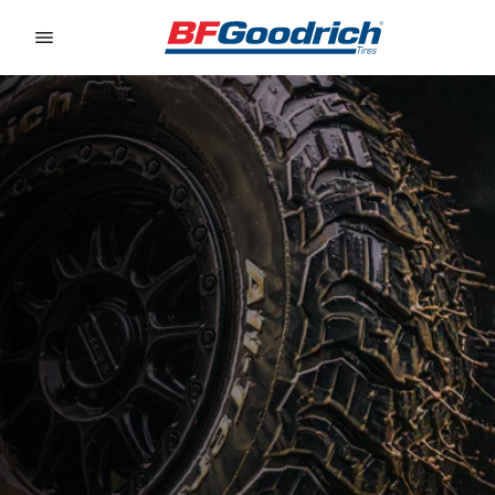
Go to page content
Go to page navigation