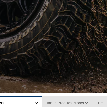
rsi
Tahun Produksi Model
Trim