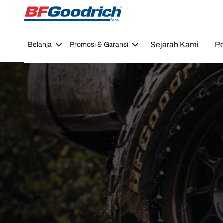
Go to page content
Go to page navigation
Sejarah Kami
Pe
Belanja
Promosi & Garansi