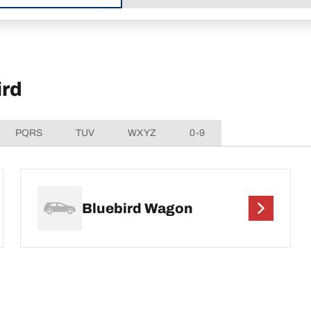
ird
PQRS
TUV
WXYZ
0-9
Bluebird Wagon