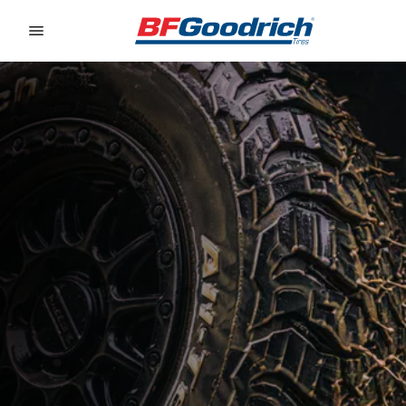
Go to page content
Go to page navigation