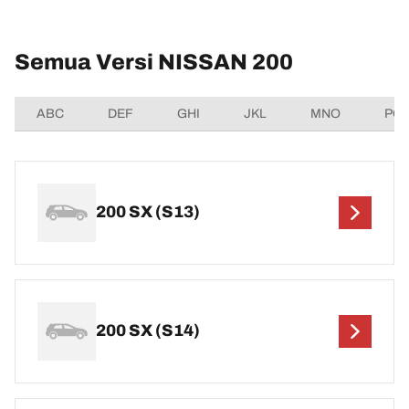
Semua Versi NISSAN 200
ABC
DEF
GHI
JKL
MNO
PQ
200 SX (S13)
200 SX (S14)