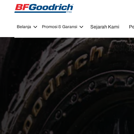
Go to page content
Go to page navigation
Sejarah Kami
Pe
Belanja
Promosi & Garansi