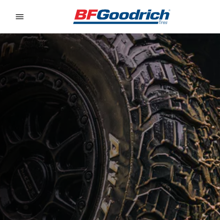
Go to page content
Go to page navigation