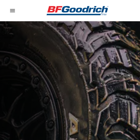
Go to page content
Go to page navigation