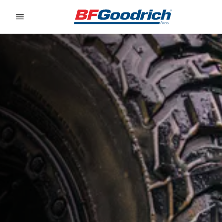
Go to page content
Go to page navigation