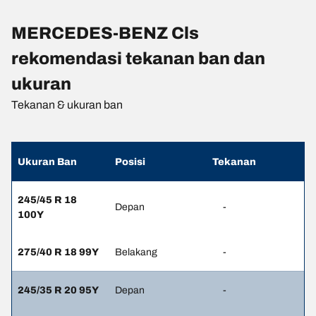
MERCEDES-BENZ Cls
rekomendasi tekanan ban dan
ukuran
Tekanan & ukuran ban
Ukuran Ban
Posisi
Tekanan
245/45 R 18
Depan
-
100Y
275/40 R 18 99Y
Belakang
-
245/35 R 20 95Y
Depan
-