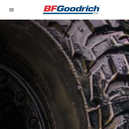
Go to page content
Go to page navigation