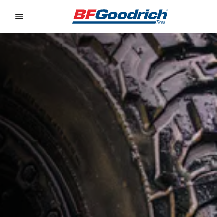
Go to page content
Go to page navigation