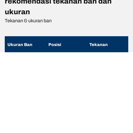
rekomendasi tekanan ban dan
ukuran
Tekanan & ukuran ban
Ukuran Ban
Posisi
Tekanan
255/40 R 18 95Y
Depan
-
255/40 R 18 95Y
Belakang
-
255/40 R 18 95Y
Depan
-
285/35 R 18 97Y
Belakang
-
255/35 R 19 96Y
Depan
2.9