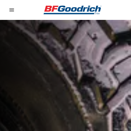
Go to page content
Go to page navigation