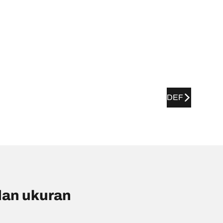
DEF
an ukuran