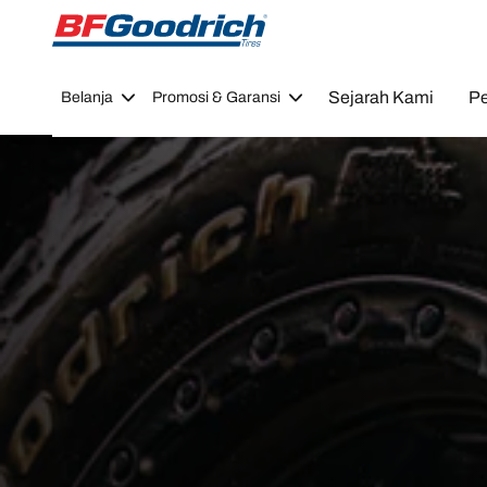
Go to page content
Go to page navigation
Sejarah Kami
Pe
Belanja
Promosi & Garansi