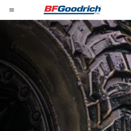
Go to page content
Go to page navigation