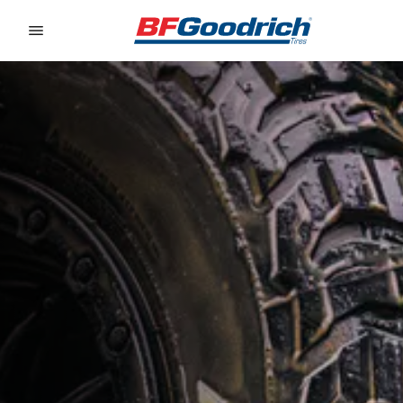
Go to page content
Go to page navigation