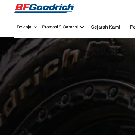
Go to page content
Go to page navigation
Sejarah Kami
Pe
Belanja
Promosi & Garansi