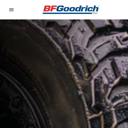
Go to page content
Go to page navigation