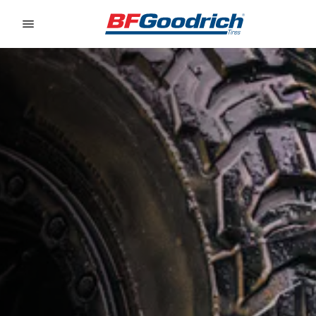
Go to page content
Go to page navigation