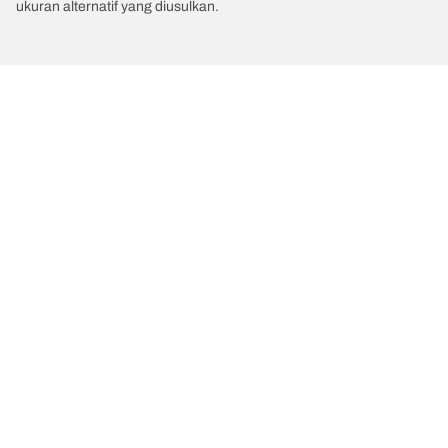
ukuran alternatif yang diusulkan.
/
MERCEDES-AMG
GT
Kategori Ban
Produk populer
Kami adalah BFGoodrich
Kami adalah BFGoodrich