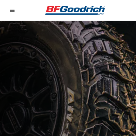
Go to page content
Go to page navigation