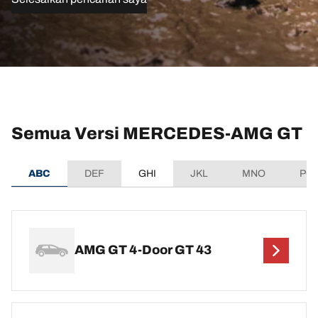
Semua Versi MERCEDES-AMG GT
ABC
DEF
GHI
JKL
MNO
PQ
AMG GT 4-Door GT 43