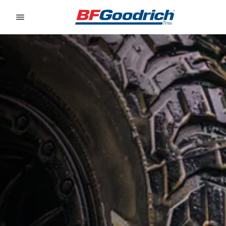
Go to page content
Go to page navigation