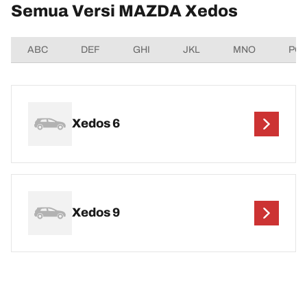
Semua Versi MAZDA Xedos
ABC
DEF
GHI
JKL
MNO
PQ
Xedos 6
Xedos 9