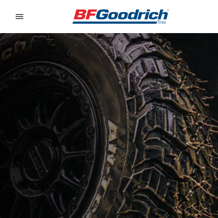
Go to page content
Go to page navigation