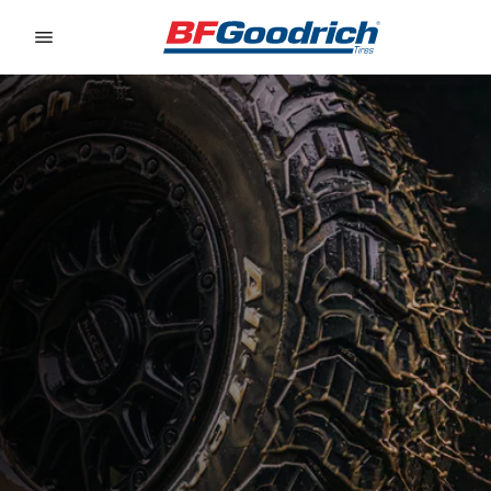
Go to page content
Go to page navigation