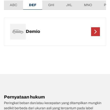
ABC
DEF
GHI
JKL
MNO
PQ
Demio
Pernyataan hukum
Peringkat beban dan/atau kecepatan yang ditampilkan mungkin
sedikit berbeda dari ukuran asli yang tercantum pada label