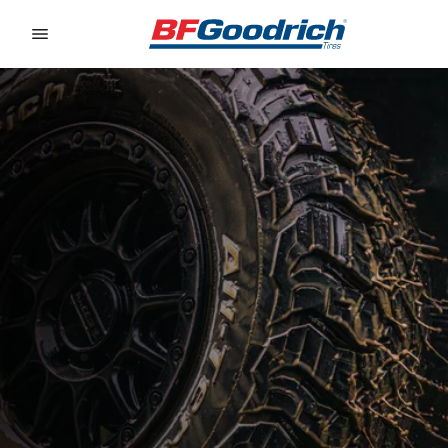
Go to page content
Go to page navigation