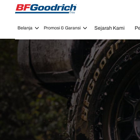
Go to page content
Go to page navigation
Sejarah Kami
Pe
Belanja
Promosi & Garansi