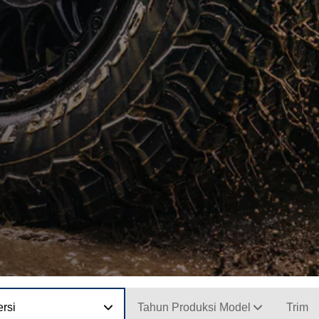
rsi
Tahun Produksi Model
Trim