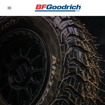
Go to page content
Go to page navigation