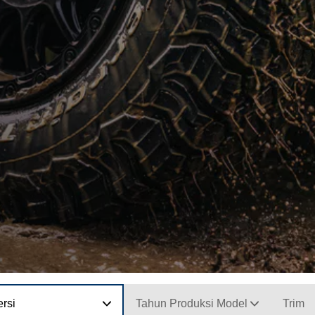
rsi
Tahun Produksi Model
Trim