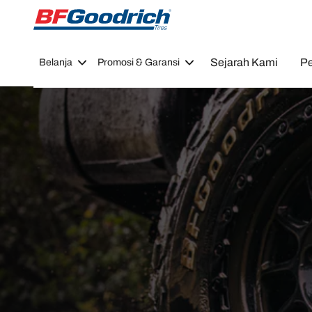
Go to page content
Go to page navigation
Sejarah Kami
Pe
Belanja
Promosi & Garansi