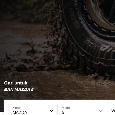
Cari untuk
BAN MAZDA 5
Merek
Model
Ve
MAZDA
5