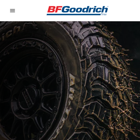
Go to page content
Go to page navigation