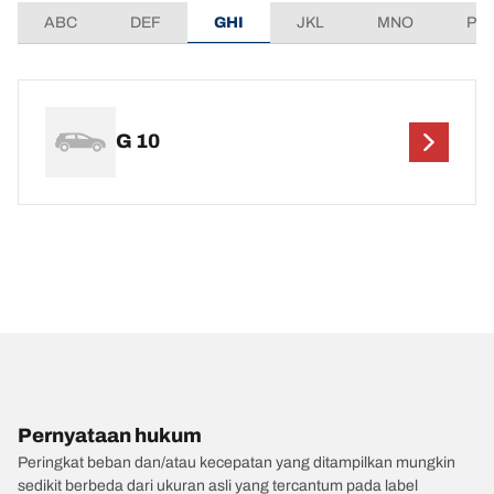
ABC
DEF
GHI
JKL
MNO
PQ
G 10
Pernyataan hukum
Peringkat beban dan/atau kecepatan yang ditampilkan mungkin
sedikit berbeda dari ukuran asli yang tercantum pada label