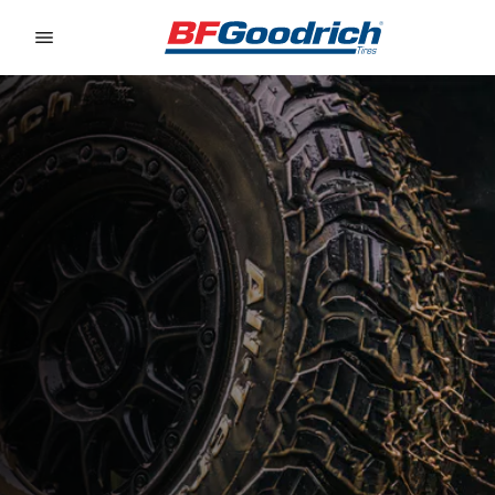
Go to page content
Go to page navigation