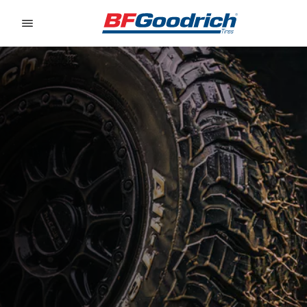
Go to page content
Go to page navigation