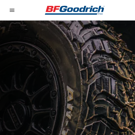
Go to page content
Go to page navigation