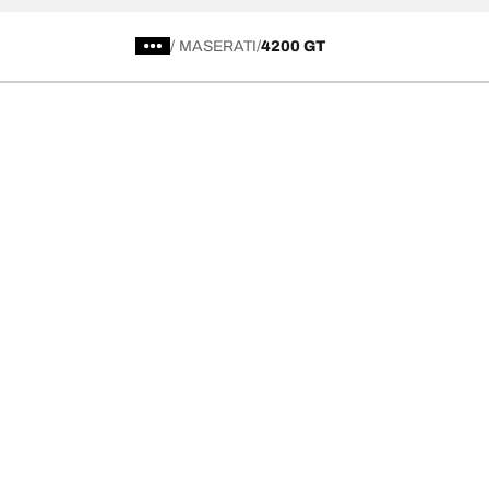
/
MASERATI
4200 GT
Kategori Ban
Produk pop
Telusuri Semua Ban
Ban All-Terra
Temukan Ban berdasarkan Musim, Kategori,
Ban All-Terra
atau Seri
Ban Mud-Terr
Off road
Ban Advantag
On road
Ban g-Force 
Telusuri berdasarkan produsen
Lihat semua ukuran
Ke