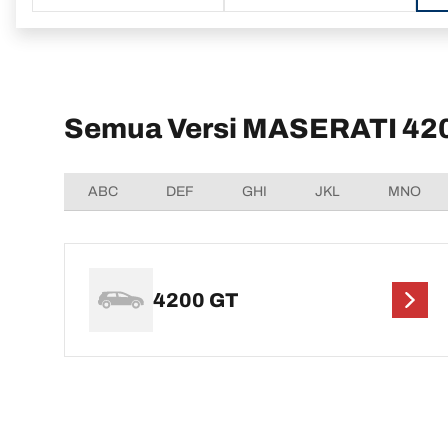
Semua Versi MASERATI 42
ABC
DEF
GHI
JKL
MNO
4200 GT