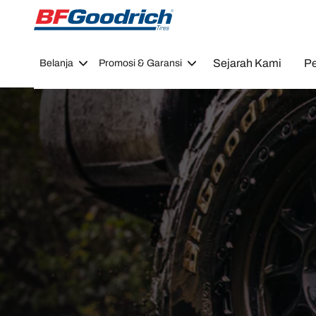
Go to page content
Go to page navigation
Sejarah Kami
Pe
Belanja
Promosi & Garansi