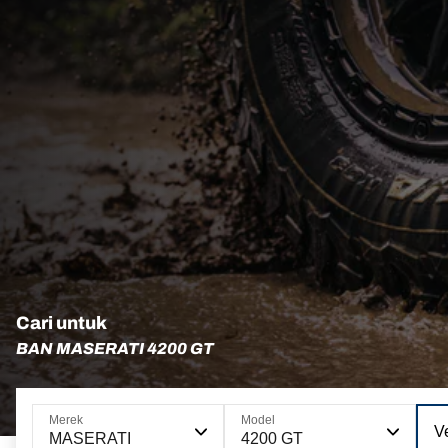
Cari untuk
BAN MASERATI 4200 GT
Merek
Model
Ve
MASERATI
4200 GT