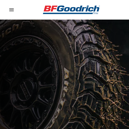
Go to page content
Go to page navigation