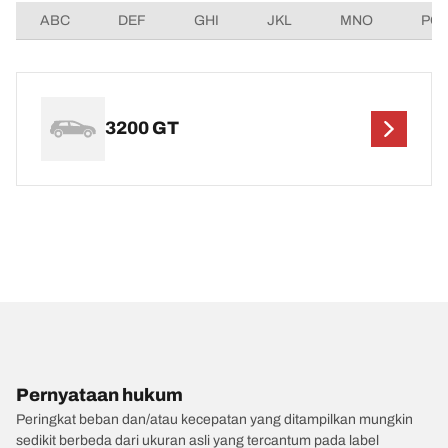
ABC
DEF
GHI
JKL
MNO
PQ
3200 GT
Pernyataan hukum
Peringkat beban dan/atau kecepatan yang ditampilkan mungkin
sedikit berbeda dari ukuran asli yang tercantum pada label