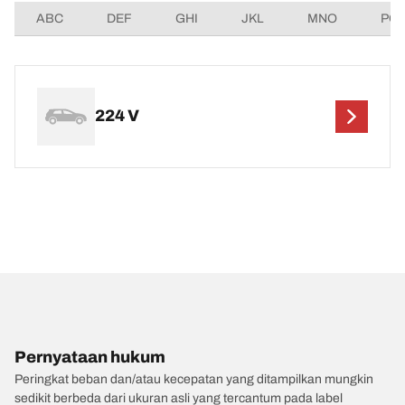
ABC
DEF
GHI
JKL
MNO
PQ
224 V
Pernyataan hukum
Peringkat beban dan/atau kecepatan yang ditampilkan mungkin
sedikit berbeda dari ukuran asli yang tercantum pada label