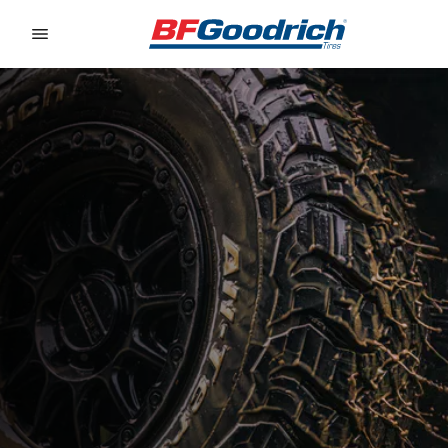
Go to page content
Go to page navigation