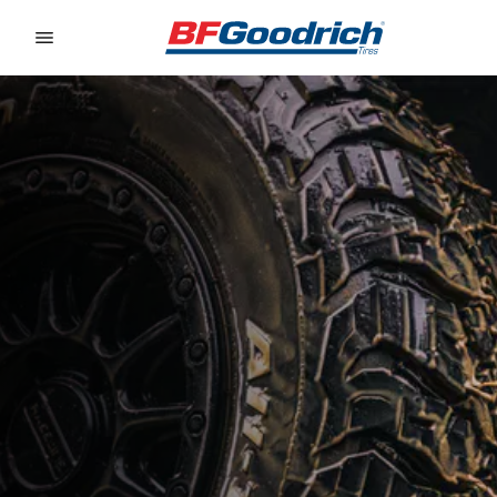
Go to page content
Go to page navigation