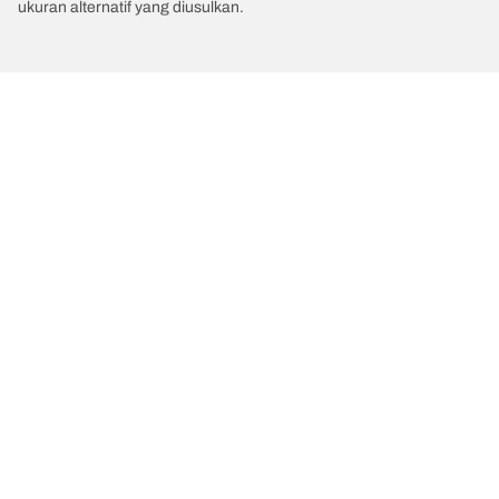
ukuran alternatif yang diusulkan.
/
MAHINDRA
Bolero
Kategori Ban
Produk populer
Kami adalah BFGoodrich
Kami adalah BFGoodrich