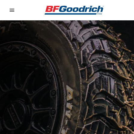
Go to page content
Go to page navigation