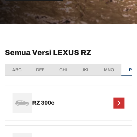
Semua Versi LEXUS RZ
ABC
DEF
GHI
JKL
MNO
PQ
RZ 300e