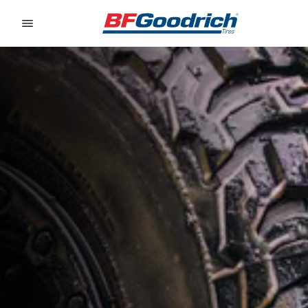
Go to page content
Go to page navigation