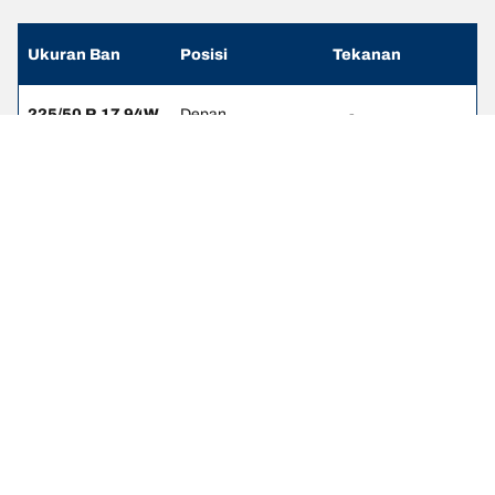
Ukuran Ban
Posisi
Tekanan
225/50 R 17 94W
Depan
-
225/50 R 17 94W
Belakang
-
235/40 R 19 96Y
Depan
-
265/35 R 19 94Y
Belakang
-
235/45 R 18 94V
Depan
-
235/45 R 18 94V
Belakang
-
235/40 R 19 96V
Depan
-