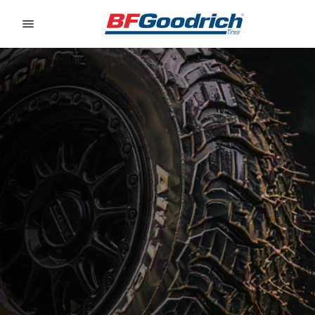
Go to page content
Go to page navigation