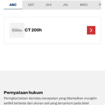
ABC
DEF
GHI
JKL
MNO
PQ
CT 200h
Pernyataan hukum
Peringkat beban dan/atau kecepatan yang ditampilkan mungkin
sedikit berbeda dari ukuran asli yang tercantum pada label