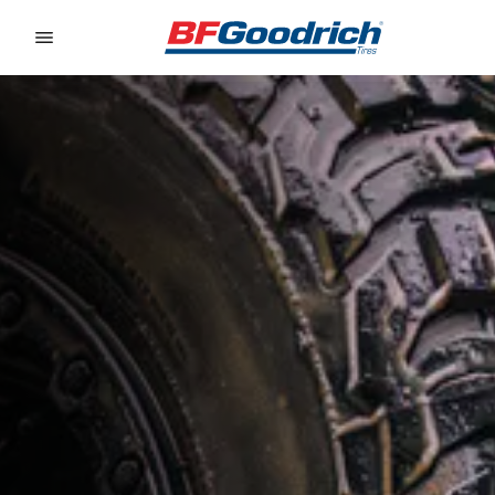
Go to page content
Go to page navigation