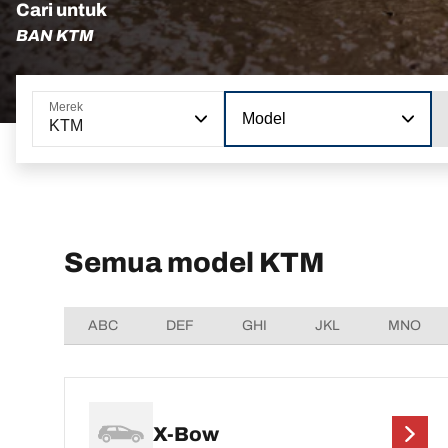
Cari untuk
BAN KTM
Merek
Model
KTM
Semua model KTM
ABC
DEF
GHI
JKL
MNO
X-Bow