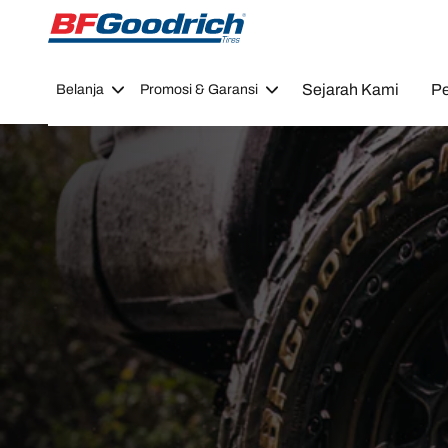
Go to page content
Go to page navigation
Sejarah Kami
Pe
Belanja
Promosi & Garansi