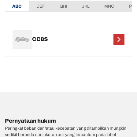
ABC
DEF
GHI
JKL
MNO
PQ
CC8S
Pernyataan hukum
Peringkat beban dan/atau kecepatan yang ditampilkan mungkin
sedikit berbeda dari ukuran asli yang tercantum pada label