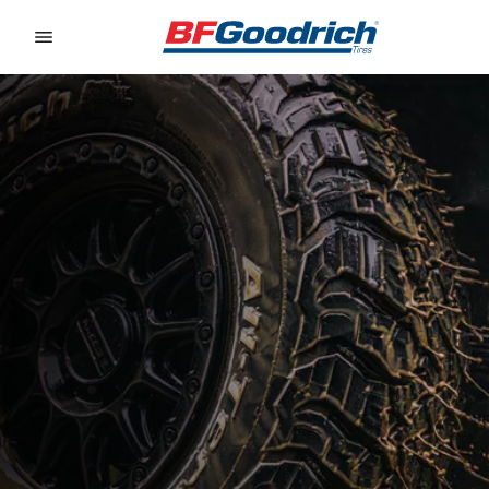
Go to page content
Go to page navigation