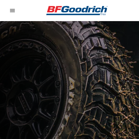
Go to page content
Go to page navigation