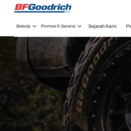
Go to page content
Go to page navigation
Sejarah Kami
Pe
Belanja
Promosi & Garansi