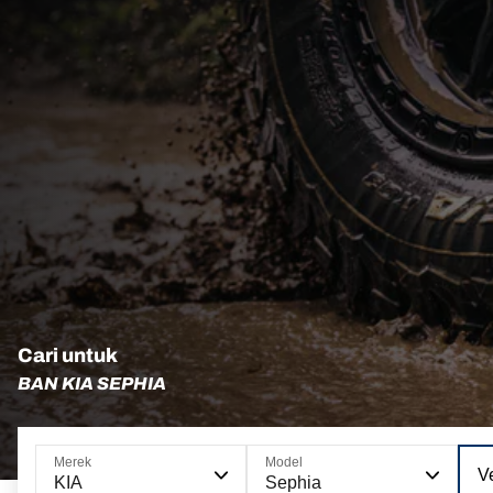
Cari untuk
BAN KIA SEPHIA
Merek
Model
Ve
KIA
Sephia