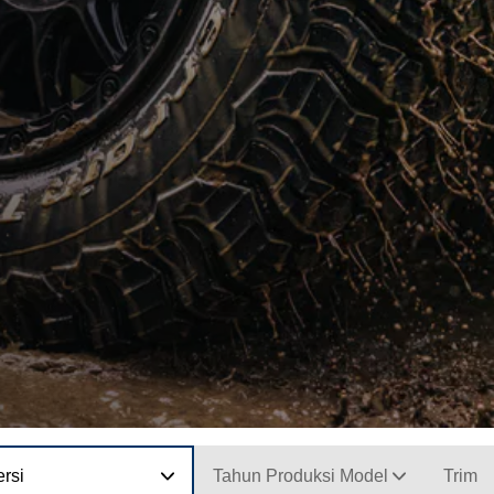
rsi
Tahun Produksi Model
Trim