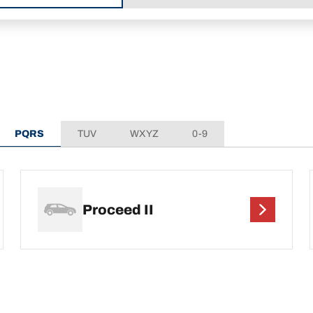
PQRS
TUV
WXYZ
0-9
Proceed II