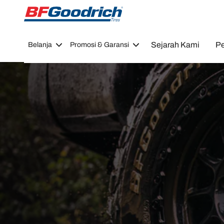
Go to page content
Go to page navigation
Sejarah Kami
Pe
Belanja
Promosi & Garansi