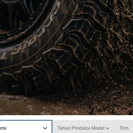
rsi
Tahun Produksi Model
Trim